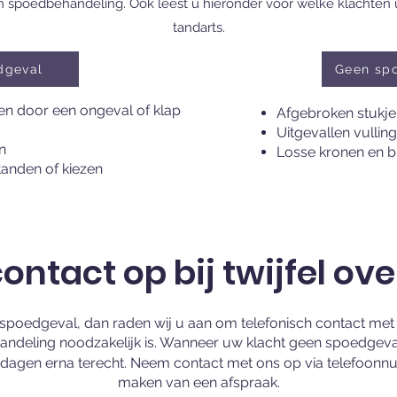
spoedbehandeling. Ook leest u hieronder voor welke klachten u 
tandarts.
dgeval
Geen sp
den door een ongeval of klap
Afgebroken stukje 
Uitgevallen vullin
n
Losse kronen en 
tanden of kiezen
ntact op bij twijfel ov
en spoedgeval, dan raden wij u aan om telefonisch contact m
andeling noodzakelijk is. Wanneer uw klacht geen spoedgeval 
e dagen erna terecht. Neem contact met ons op via telefoo
maken van een afspraak.