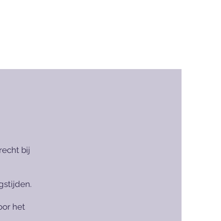
echt bij
stijden.
oor het