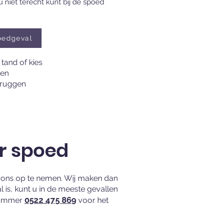
niet terecht kunt bij de spoed
oedgeval
tand of kies
gen
bruggen
er spoed
et ons op te nemen. Wij maken dan
is, kunt u in de meeste gevallen
0522 475 869
nnummer
voor het