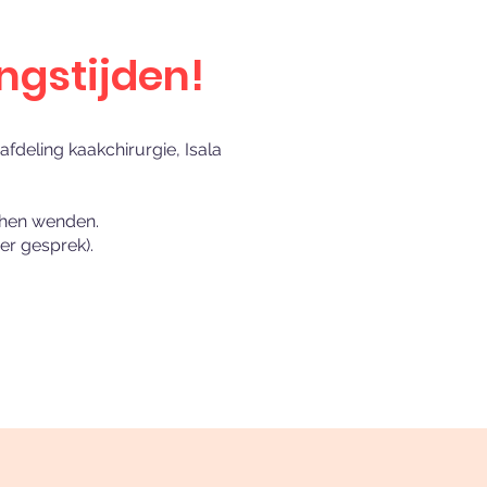
ngstijden!
fdeling kaakchirurgie, Isala
t hen wenden.
er gesprek).